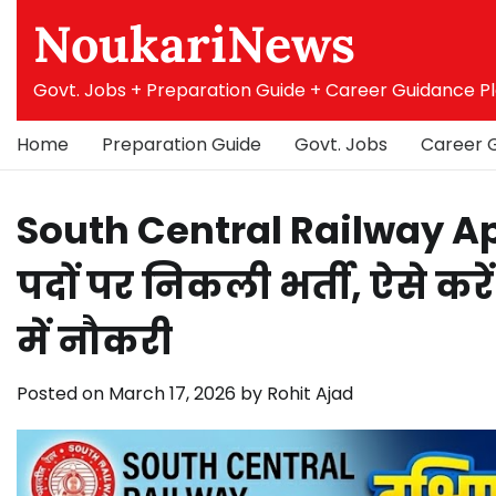
Skip
NoukariNews
to
content
Govt. Jobs + Preparation Guide + Career Guidance P
Home
Preparation Guide
Govt. Jobs
Career 
South Central Railway A
पदों पर निकली भर्ती, ऐसे क
में नौकरी
Posted on
March 17, 2026
by
Rohit Ajad