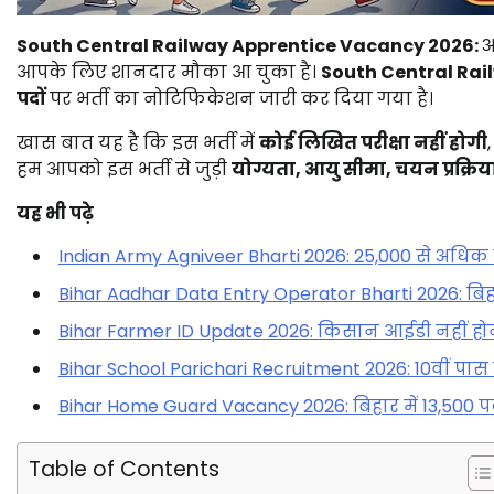
South Central Railway Apprentice Vacancy 2026:
आपके
लिए
शानदार
मौका
आ
चुका
है।
South
Central
Rai
पदों
पर
भर्ती
का
नोटिफिकेशन
जारी
कर
दिया
गया
है।
खास
बात
यह
है
कि
इस
भर्ती
में
कोई
लिखित
परीक्षा
नहीं
होगी
हम
आपको
इस
भर्ती
से
जुड़ी
योग्यता,
आयु
सीमा,
चयन
प्रक्रि
यह भी पढ़े
Indian Army Agniveer Bharti 2026: 25,000 से अधिक 
Bihar Aadhar Data Entry Operator Bharti 2026: बिहार मे
Bihar Farmer ID Update 2026: किसान आईडी नहीं ह
Bihar School Parichari Recruitment 2026: 10वीं पा
Bihar Home Guard Vacancy 2026: बिहार में 13,500 पदों
Table of Contents