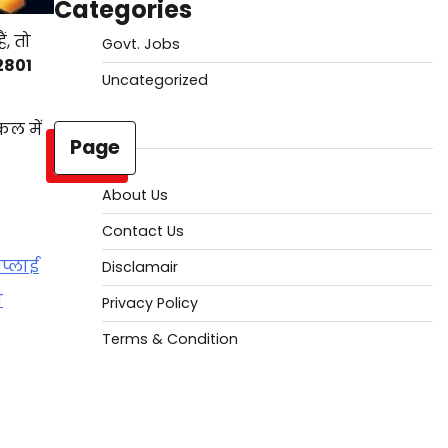
Categories
हैं,
तो
Govt. Jobs
2801
Uncategorized
िकल
में
Page
About Us
Contact Us
अप्लाई
Disclamair
ा
Privacy Policy
Terms & Condition