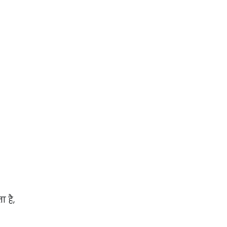
ता
है,