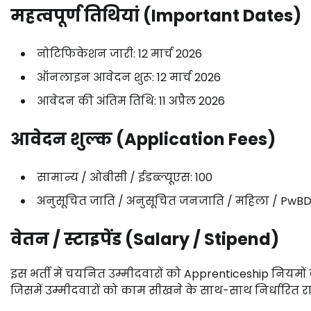
महत्वपूर्ण
तिथियां (
Important
Dates)
नोटिफिकेशन
जारी:
12
मार्च
2026
ऑनलाइन
आवेदन
शुरू:
12
मार्च
2026
आवेदन
की
अंतिम
तिथि:
11
अप्रैल
2026
आवेदन
शुल्क (
Application
Fees)
सामान्य /
ओबीसी /
ईडब्ल्यूएस: ₹
100
अनुसूचित
जाति /
अनुसूचित
जनजाति /
महिला /
PwBD
वेतन /
स्टाइपेंड (
Salary /
Stipend)
इस
भर्ती
में
चयनित
उम्मीदवारों
को
Apprenticeship
नियमों
जिसमें
उम्मीदवारों
को
काम
सीखने
के
साथ-
साथ
निर्धारित
र