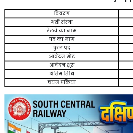
विवरण
भर्ती संस्था
रेलवे का नाम
पद का नाम
कुल पद
आवेदन मोड
आवेदन शुरू
अंतिम तिथि
चयन प्रक्रिया