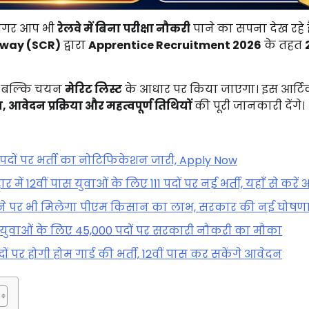
अगर
आप
भी
रेलवे
में
बिना
परीक्षा
नौकरी
पाने
का
सपना
देख
रहे
lway (
SCR)
द्वारा
Apprentice
Recruitment
2026
के
तहत
,
बल्कि
चयन
मेरिट
लिस्ट
के
आधार
पर
किया
जाएगा।
इस
आर्ट
या,
आवेदन
प्रक्रिया
और
महत्वपूर्ण
तिथियों
की
पूरी
जानकारी
देंगे।
पदों पर भर्ती का नोटिफिकेशन जारी, Apply Now
ं 12वीं पास युवाओं के लिए 111 पदों पर नई भर्ती, यहाँ से करें 
ोने पर भी मिलेगा पीएम किसान का लाभ, सरकार की नई घोषण
स युवाओं के लिए 45,000 पदों पर सरकारी नौकरी का मौका
 पर होगी होम गार्ड की भर्ती, 12वीं पास कर सकेंगे आवेदन