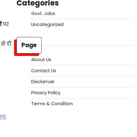
Categories
Govt. Jobs
ं
पर
Uncategorized
 से दी
Page
About Us
Contact Us
Disclamair
Privacy Policy
Terms & Condition
ल्द