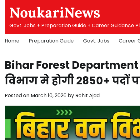
Skip
NoukariNews
to
content
Govt. Jobs + Preparation Guide + Career Guidance P
Home
Preparation Guide
Govt. Jobs
Career 
Bihar Forest Department
विभाग मे होगी 2850+ पदों पर
Posted on
March 10, 2026
by
Rohit Ajad