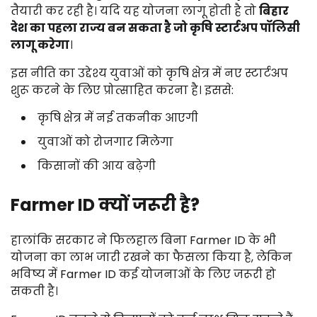
तैयारी
कर
रही
है।
यदि
यह
योजना
लागू
होती
है
तो
बिहार
देश
का
पहला
राज्य
बन
सकता
है
जो
कृषि
स्टार्टअप
पॉलिसी
लागू
करेगा
।
इस
नीति
का
उद्देश्य
युवाओं
को
कृषि
क्षेत्र
में
नए
स्टार्टअप
शुरू
करने
के
लिए
प्रोत्साहित
करना
है।
इससे:
कृषि
क्षेत्र
में
नई
तकनीक
आएगी
युवाओं
को
रोजगार
मिलेगा
किसानों
की
आय
बढ़ेगी
Farmer
ID
क्यों
जरूरी
है?
हालांकि
सरकार
ने
फिलहाल
बिना
Farmer
ID
के
भी
योजना
का
लाभ
जारी
रखने
का
फैसला
किया
है,
लेकिन
भविष्य
में
Farmer
ID
कई
योजनाओं
के
लिए
जरूरी
हो
सकती
है।