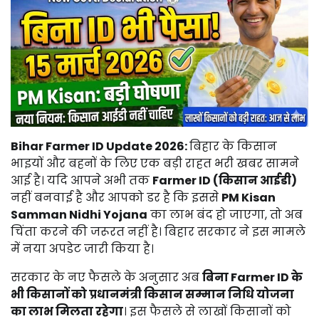
Bihar Farmer ID Update 2026:
बिहार
के
किसान
भाइयों
और
बहनों
के
लिए
एक
बड़ी
राहत
भरी
खबर
सामने
आई
है।
यदि
आपने
अभी
तक
Farmer
ID (
किसान
आईडी)
नहीं
बनवाई
है
और
आपको
डर
है
कि
इससे
PM
Kisan
Samman
Nidhi
Yojana
का
लाभ
बंद
हो
जाएगा,
तो
अब
चिंता
करने
की
जरूरत
नहीं
है।
बिहार
सरकार
ने
इस
मामले
में
नया
अपडेट
जारी
किया
है।
सरकार
के
नए
फैसले
के
अनुसार
अब
बिना
Farmer
ID
के
भी
किसानों
को
प्रधानमंत्री
किसान
सम्मान
निधि
योजना
का
लाभ
मिलता
रहेगा
।
इस
फैसले
से
लाखों
किसानों
को