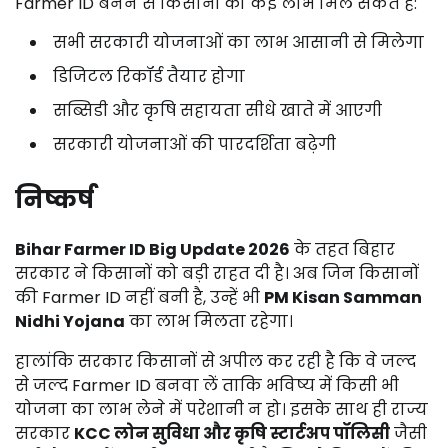
Farmer
ID
बनने
से
किसानों
को
कई
लाभ
मिल
सकते
हैं:
सभी
सरकारी
योजनाओं
का
लाभ
आसानी
से
मिलेगा
डिजिटल
रिकॉर्ड
तैयार
होगा
सब्सिडी
और
कृषि
सहायता
सीधे
खाते
में
आएगी
सरकारी
योजनाओं
की
पारदर्शिता
बढ़ेगी
निष्कर्ष
Bihar
Farmer
ID
Big
Update
2026
के
तहत
बिहार
सरकार
ने
किसानों
को
बड़ी
राहत
दी
है।
अब
जिन
किसानों
की
Farmer
ID
नहीं
बनी
है,
उन्हें
भी
PM
Kisan
Samman
Nidhi
Yojana
का
लाभ
मिलता
रहेगा।
हालांकि
सरकार
किसानों
से
अपील
कर
रही
है
कि
वे
जल्द
से
जल्द
Farmer
ID
बनवा
लें
ताकि
भविष्य
में
किसी
भी
योजना
का
लाभ
लेने
में
परेशानी
न
हो।
इसके
साथ
ही
राज्य
सरकार
KCC
लोन
सुविधा
और
कृषि
स्टार्टअप
पॉलिसी
जैसी