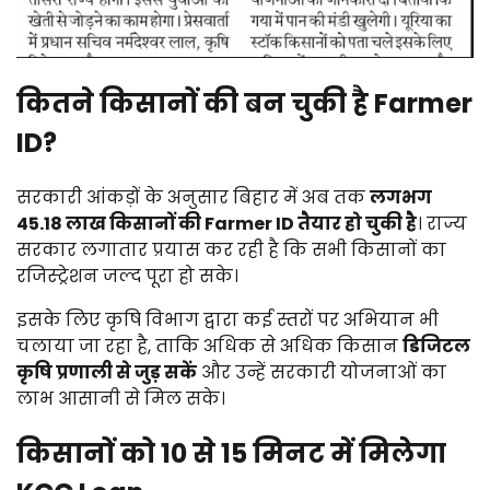
कितने
किसानों
की
बन
चुकी
है
Farmer
ID?
सरकारी
आंकड़ों
के
अनुसार
बिहार
में
अब
तक
लगभग
45.18
लाख
किसानों
की
Farmer
ID
तैयार
हो
चुकी
है
।
राज्य
सरकार
लगातार
प्रयास
कर
रही
है
कि
सभी
किसानों
का
रजिस्ट्रेशन
जल्द
पूरा
हो
सके।
इसके
लिए
कृषि
विभाग
द्वारा
कई
स्तरों
पर
अभियान
भी
चलाया
जा
रहा
है,
ताकि
अधिक
से
अधिक
किसान
डिजिटल
कृषि
प्रणाली
से
जुड़
सकें
और
उन्हें
सरकारी
योजनाओं
का
लाभ
आसानी
से
मिल
सके।
किसानों
को
10
से
15
मिनट
में
मिलेगा