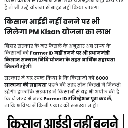
किसी
कारण
से
किसान
अभी
तक
रजिस्ट्रेशन
नहीं
करा
पाए
हैं
तो
भी
उन्हें
योजना
से
बाहर
नहीं
किया
जाएगा।
किसान
आईडी
नहीं
बनने
पर
भी
मिलेगा
PM
Kisan
योजना
का
लाभ
बिहार
सरकार
के
नए
फैसले
के
अनुसार
अब
राज्य
के
किसानों
को
Farmer
ID
नहीं
बनने
पर
भी
प्रधानमंत्री
किसान
सम्मान
निधि
योजना
के
तहत
आर्थिक
सहायता
मिलती
रहेगी
।
सरकार
ने
यह
स्पष्ट
किया
है
कि
किसानों
को
6000
सालाना
की
सहायता
पहले
की
तरह
तीन
किस्तों
में
मिलती
रहेगी।
हालांकि
सरकार
ने
किसानों
से
यह
भी
अपील
की
है
कि
वे
जल्द
से
जल्द
Farmer
ID
रजिस्ट्रेशन
पूरा
कर
लें
,
ताकि
भविष्य
में
किसी
प्रकार
की
समस्या
न
हो।