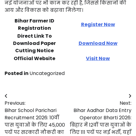
नई
योजनाओं
पर
भी
काम
कर
रही
है,
जिससे
किसानों
की
आय
और
विकास
को
बढ़ावा
मिलेगा।
Bihar Farmer ID
Register Now
Registration
Direct Link To
Download Paper
Download Now
Cutting Notice
Official Website
Visit Now
Posted in
Uncategorized
Post
Previous:
Next:
navigation
Bihar School Parichari
Bihar Aadhar Data Entry
Recruitment 2026: 10वीं
Operator Bharti 2026:
पास युवाओं के लिए 45,000
बिहार में 12वीं पास युवाओं के
पदों पर सरकारी नौकरी का
लिए 111 पदों पर नई भर्ती, यहाँ