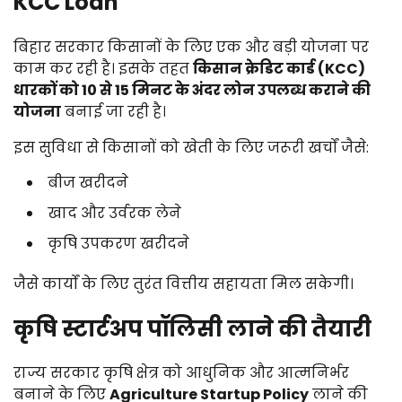
KCC
Loan
बिहार
सरकार
किसानों
के
लिए
एक
और
बड़ी
योजना
पर
काम
कर
रही
है।
इसके
तहत
किसान
क्रेडिट
कार्ड (
KCC)
धारकों
को
10
से
15
मिनट
के
अंदर
लोन
उपलब्ध
कराने
की
योजना
बनाई
जा
रही
है।
इस
सुविधा
से
किसानों
को
खेती
के
लिए
जरूरी
खर्चों
जैसे:
बीज
खरीदने
खाद
और
उर्वरक
लेने
कृषि
उपकरण
खरीदने
जैसे
कार्यों
के
लिए
तुरंत
वित्तीय
सहायता
मिल
सकेगी।
कृषि
स्टार्टअप
पॉलिसी
लाने
की
तैयारी
राज्य
सरकार
कृषि
क्षेत्र
को
आधुनिक
और
आत्मनिर्भर
बनाने
के
लिए
Agriculture
Startup
Policy
लाने
की