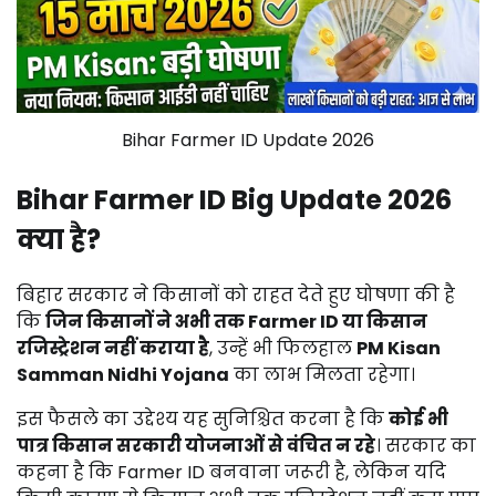
Bihar Farmer ID Update 2026
Bihar
Farmer
ID
Big
Update
2026
क्या
है?
बिहार
सरकार
ने
किसानों
को
राहत
देते
हुए
घोषणा
की
है
कि
जिन
किसानों
ने
अभी
तक
Farmer
ID
या
किसान
रजिस्ट्रेशन
नहीं
कराया
है
,
उन्हें
भी
फिलहाल
PM
Kisan
Samman
Nidhi
Yojana
का
लाभ
मिलता
रहेगा।
इस
फैसले
का
उद्देश्य
यह
सुनिश्चित
करना
है
कि
कोई
भी
पात्र
किसान
सरकारी
योजनाओं
से
वंचित
न
रहे
।
सरकार
का
कहना
है
कि
Farmer
ID
बनवाना
जरूरी
है,
लेकिन
यदि