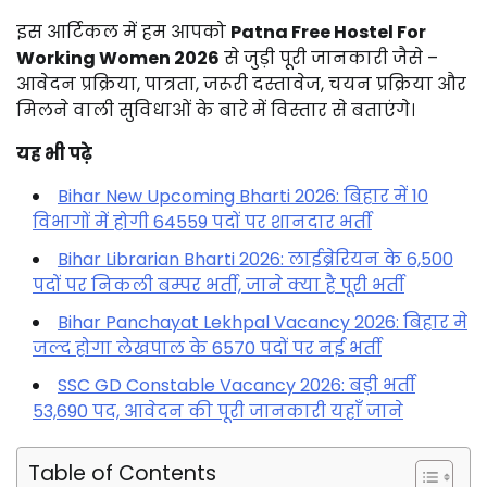
इस
आर्टिकल
में
हम
आपको
Patna
Free
Hostel
For
Working
Women
2026
से
जुड़ी
पूरी
जानकारी
जैसे –
आवेदन
प्रक्रिया,
पात्रता,
जरूरी
दस्तावेज,
चयन
प्रक्रिया
और
मिलने
वाली
सुविधाओं
के
बारे
में
विस्तार
से
बताएंगे।
यह भी पढ़े
Bihar New Upcoming Bharti 2026: बिहार में 10
विभागों में होगी 64559 पदों पर शानदार भर्ती
Bihar Librarian Bharti 2026: लाईब्रेरियन के 6,500
पदों पर निकली बम्पर भर्ती, जाने क्या है पूरी भर्ती
Bihar Panchayat Lekhpal Vacancy 2026: बिहार मे
जल्द होगा लेखपाल के 6570 पदों पर नई भर्ती
SSC GD Constable Vacancy 2026: बड़ी भर्ती
53,690 पद, आवेदन की पूरी जानकारी यहाँ जाने
Table of Contents