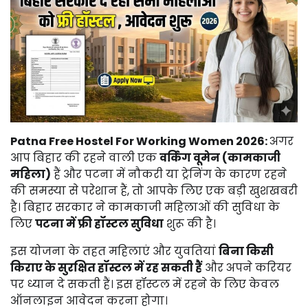
Patna Free Hostel For Working Women 2026:
अगर
आप
बिहार
की
रहने
वाली
एक
वर्किंग
वूमेन (
कामकाजी
महिला)
हैं
और
पटना
में
नौकरी
या
ट्रेनिंग
के
कारण
रहने
की
समस्या
से
परेशान
हैं,
तो
आपके
लिए
एक
बड़ी
खुशखबरी
है।
बिहार
सरकार
ने
कामकाजी
महिलाओं
की
सुविधा
के
लिए
पटना
में
फ्री
हॉस्टल
सुविधा
शुरू
की
है।
इस
योजना
के
तहत
महिलाएं
और
युवतियां
बिना
किसी
किराए
के
सुरक्षित
हॉस्टल
में
रह
सकती
हैं
और
अपने
करियर
पर
ध्यान
दे
सकती
हैं।
इस
हॉस्टल
में
रहने
के
लिए
केवल
ऑनलाइन
आवेदन
करना
होगा।