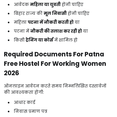
आवेदक
महिला
या
युवती
होनी
चाहिए
बिहार
राज्य
की
मूल
निवासी
होनी
चाहिए
महिला
पटना
में
नौकरी
करती
हो
या
पटना
में
नौकरी
की
तलाश
कर
रही
हो
या
किसी
ट्रेनिंग
या
कोर्स
में
शामिल
हो
Required
Documents
For
Patna
Free
Hostel
For
Working
Women
2026
ऑनलाइन
आवेदन
करते
समय
निम्नलिखित
दस्तावेजों
की
आवश्यकता
होगी:
आधार
कार्ड
निवास
प्रमाण
पत्र