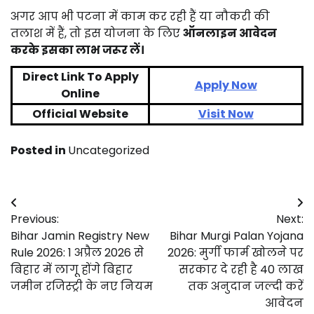
अगर
आप
भी
पटना
में
काम
कर
रही
हैं
या
नौकरी
की
तलाश
में
हैं,
तो
इस
योजना
के
लिए
ऑनलाइन
आवेदन
करके
इसका
लाभ
जरूर
लें।
Direct Link To Apply
Apply Now
Online
Official Website
Visit Now
Posted in
Uncategorized
Post
Previous:
Next:
navigation
Bihar Jamin Registry New
Bihar Murgi Palan Yojana
Rule 2026: 1 अप्रैल 2026 से
2026: मुर्गी फार्म खोलने पर
बिहार में लागू होंगे बिहार
सरकार दे रही है 40 लाख
जमीन रजिस्ट्री के नए नियम
तक अनुदान जल्दी करें
आवेदन