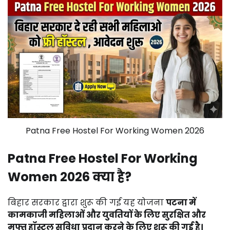
Patna Free Hostel For Working Women 2026
Patna
Free
Hostel
For
Working
Women
2026
क्या
है?
बिहार
सरकार
द्वारा
शुरू
की
गई
यह
योजना
पटना
में
कामकाजी
महिलाओं
और
युवतियों
के
लिए
सुरक्षित
और
मुफ्त
हॉस्टल
सुविधा
प्रदान
करने
के
लिए
शुरू
की
गई
है।