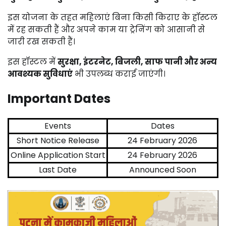
इस
योजना
के
तहत
महिलाएं
बिना
किसी
किराए
के
हॉस्टल
में
रह
सकती
हैं
और
अपने
काम
या
ट्रेनिंग
को
आसानी
से
जारी
रख
सकती
हैं।
इस
हॉस्टल
में
सुरक्षा,
इंटरनेट,
बिजली,
साफ
पानी
और
अन्य
आवश्यक
सुविधाएं
भी
उपलब्ध
कराई
जाएंगी।
Important
Dates
Events
Dates
Short Notice Release
24 February 2026
Online Application Start
24 February 2026
Last Date
Announced Soon