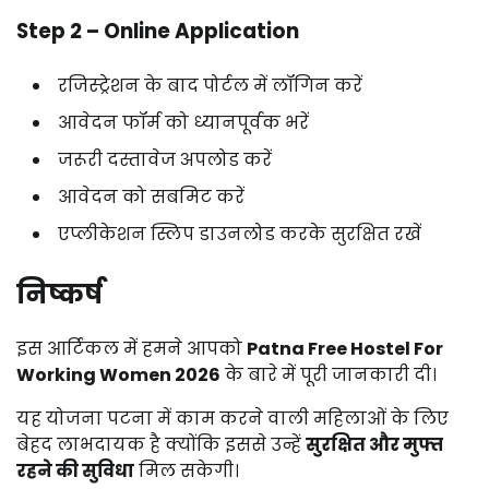
Step
2 –
Online
Application
रजिस्ट्रेशन
के
बाद
पोर्टल
में
लॉगिन
करें
आवेदन
फॉर्म
को
ध्यानपूर्वक
भरें
जरूरी
दस्तावेज
अपलोड
करें
आवेदन
को
सबमिट
करें
एप्लीकेशन
स्लिप
डाउनलोड
करके
सुरक्षित
रखें
निष्कर्ष
इस
आर्टिकल
में
हमने
आपको
Patna
Free
Hostel
For
Working
Women
2026
के
बारे
में
पूरी
जानकारी
दी।
यह
योजना
पटना
में
काम
करने
वाली
महिलाओं
के
लिए
बेहद
लाभदायक
है
क्योंकि
इससे
उन्हें
सुरक्षित
और
मुफ्त
रहने
की
सुविधा
मिल
सकेगी।