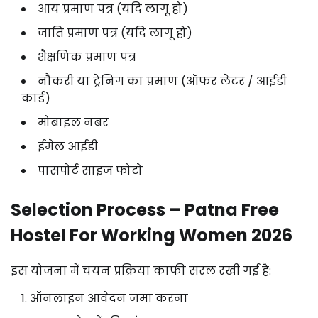
आय
प्रमाण
पत्र (
यदि
लागू
हो)
जाति
प्रमाण
पत्र (
यदि
लागू
हो)
शैक्षणिक
प्रमाण
पत्र
नौकरी
या
ट्रेनिंग
का
प्रमाण (
ऑफर
लेटर /
आईडी
कार्ड)
मोबाइल
नंबर
ईमेल
आईडी
पासपोर्ट
साइज
फोटो
Selection
Process –
Patna
Free
Hostel
For
Working
Women
2026
इस
योजना
में
चयन
प्रक्रिया
काफी
सरल
रखी
गई
है:
ऑनलाइन
आवेदन
जमा
करना