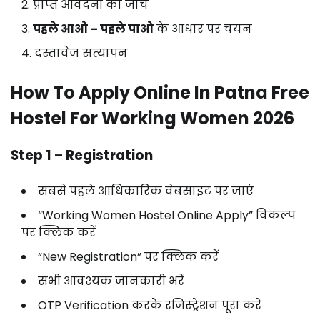
प्राप्त
आवेदनों
की
जांच
पहले
आओ –
पहले
पाओ
के
आधार
पर
चयन
दस्तावेज
सत्यापन
How
To
Apply
Online
In
Patna
Free
Hostel
For
Working
Women
2026
Step
1 –
Registration
सबसे
पहले
आधिकारिक
वेबसाइट
पर
जाएं
“
Working
Women
Hostel
Online
Apply”
विकल्प
पर
क्लिक
करें
“
New
Registration”
पर
क्लिक
करें
सभी
आवश्यक
जानकारी
भरें
OTP
Verification
करके
रजिस्ट्रेशन
पूरा
करें