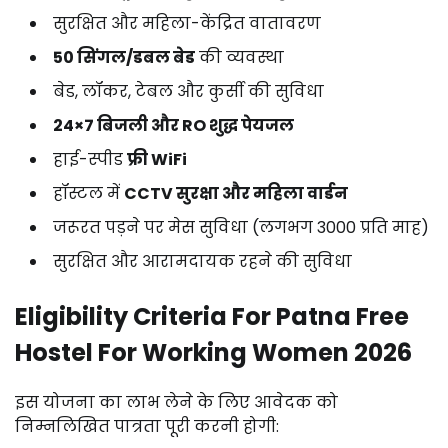
सुरक्षित
और
महिला-
केंद्रित
वातावरण
50
सिंगल/
डबल
बेड
की
व्यवस्था
बेड,
लॉकर,
टेबल
और
कुर्सी
की
सुविधा
24×
7
बिजली
और
RO
शुद्ध
पेयजल
हाई-
स्पीड
फ्री
WiFi
हॉस्टल
में
CCTV
सुरक्षा
और
महिला
वार्डन
जरूरत
पड़ने
पर
मेस
सुविधा (
लगभग ₹
3000
प्रति
माह)
सुरक्षित
और
आरामदायक
रहने
की
सुविधा
Eligibility
Criteria
For
Patna
Free
Hostel
For
Working
Women
2026
इस
योजना
का
लाभ
लेने
के
लिए
आवेदक
को
निम्नलिखित
पात्रता
पूरी
करनी
होगी: